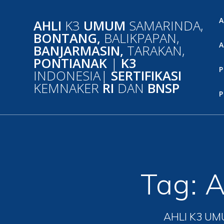
Skip
to
A
AHLI
K3
UMUM
SAMARINDA,
content
BONTANG,
BALIKPAPAN,
A
BANJARMASIN,
TARAKAN,
PONTIANAK
|
K3
P
INDONESIA|
SERTIFIKASI
KEMNAKER
RI
DAN
BNSP
P
Tag:
A
AHLI K3 UM