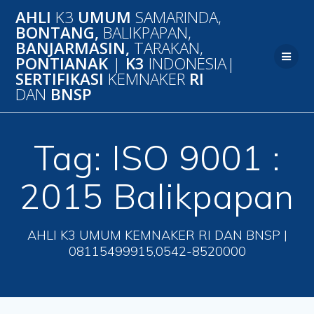
Skip
AHLI
K3
UMUM
SAMARINDA,
to
BONTANG,
BALIKPAPAN,
content
BANJARMASIN,
TARAKAN,
PONTIANAK
|
K3
INDONESIA|
SERTIFIKASI
KEMNAKER
RI
DAN
BNSP
Tag:
ISO 9001 :
2015 Balikpapan
AHLI K3 UMUM KEMNAKER RI DAN BNSP |
08115499915,0542-8520000