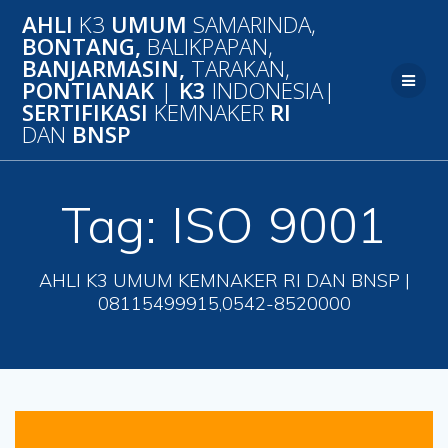
Skip
AHLI
K3
UMUM
SAMARINDA,
to
BONTANG,
BALIKPAPAN,
content
BANJARMASIN,
TARAKAN,
PONTIANAK
|
K3
INDONESIA|
SERTIFIKASI
KEMNAKER
RI
DAN
BNSP
Tag:
ISO 9001
AHLI K3 UMUM KEMNAKER RI DAN BNSP |
08115499915,0542-8520000