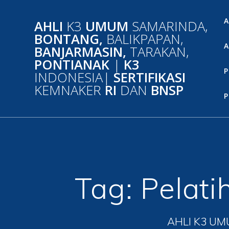
Skip
to
A
AHLI
K3
UMUM
SAMARINDA,
content
BONTANG,
BALIKPAPAN,
A
BANJARMASIN,
TARAKAN,
PONTIANAK
|
K3
P
INDONESIA|
SERTIFIKASI
KEMNAKER
RI
DAN
BNSP
P
Tag:
Pelati
AHLI K3 UM